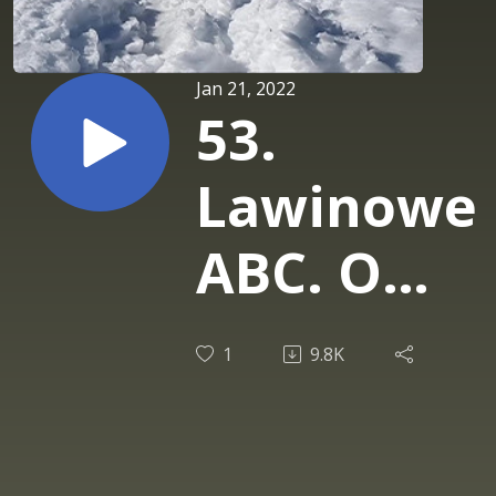
Jan 21, 2022
53.
Lawinowe
ABC. O
lawinach
1
9.8K
- część 1