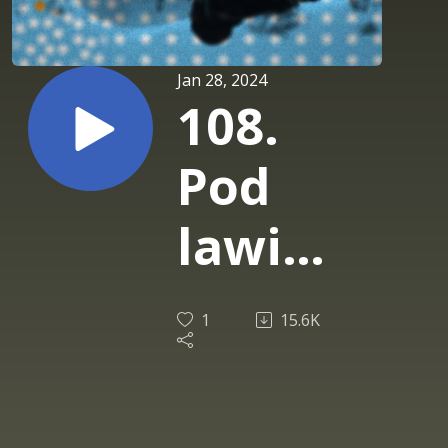
Jan 28, 2024
108.
Pod
lawiną
- część
1
15.6K
1