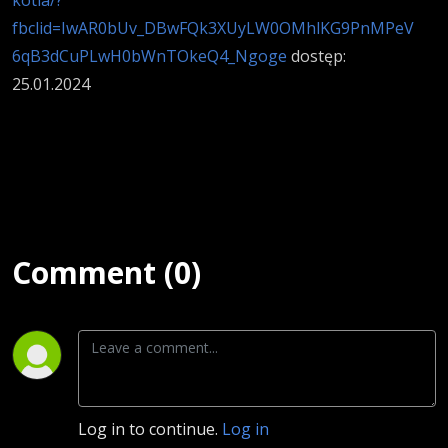
fbclid=IwAR0bUv_DBwFQk3XUyLW0OMhlKG9PnMPeV
6qB3dCuPLwH0bWnTOkeQ4_Ngoge
dostęp:
25.01.2024
Comment (0)
Log in to continue.
Log in