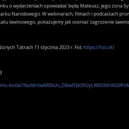
inku o wydarzeniach opowiadać będą Mateusz, jego żona Sy
arku Narodowego. W webinarach, filmach i podcastach pro
tu lawinowego, pokazujemy jak oceniać zagrożenie lawino
iżnych Tatrach 11 stycznia 2023 r. Fot.
https://hzs.sk/
3
o-lukoveho-kotla/?fbclid=IwAR0bUv_DBwFQk3XUyLW0OMhl