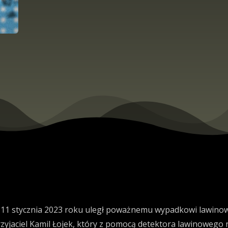
y 11 stycznia 2023 roku uległ poważnemu wypadkowi lawino
yjaciel Kamil Łojek, który z pomocą detektora lawinowego n