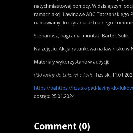
natychmiastowej pomocy. W
dzisiejszym odc
ramach akcji Lawinowe ABC Tatrzańskiego P
namawiamy do czytania aktualnego komunika
Scenariusz, nagrania, montaż: Bartek Solik
Na zdjęciu: Akcja ratunkowa na lawinisku w N
Materiały wykorzystane w audycji:
Pád lavíny do Lukového kotla
, hzs.sk,
11.01.202
https://bahttps://hzs.sk/pad-laviny-d
dostęp: 25.01.2024
Comment (0)