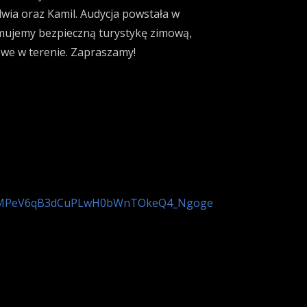
lwia oraz
Kamil. Audycja powstała w
mujemy bezpieczną turystykę zimową,
we w terenie. Zapraszamy!
KG9PnMPeV6qB3dCuPLwH0bWnTOkeQ4_Ngoge