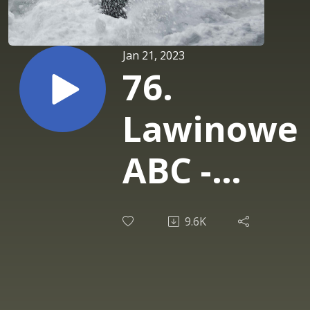
Jan 21, 2023
76.
Lawinowe
ABC -
wyścig z
9.6K
czasem